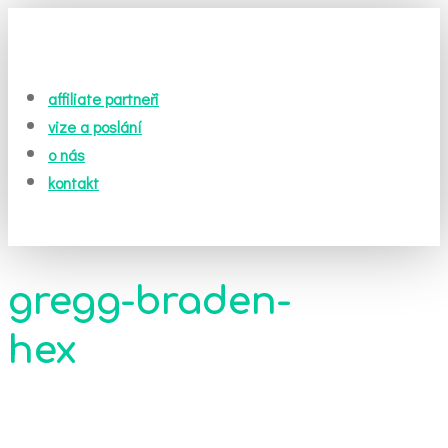
affiliate partneři
vize a poslání
o nás
kontakt
gregg-braden-
hex